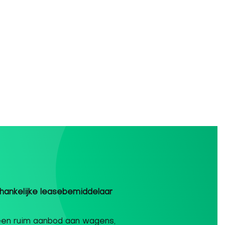
ankelijke leasebemiddelaar
een ruim aanbod aan wagens,