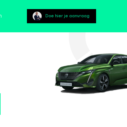
n
Doe hier je aanvraag