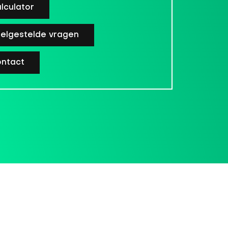
lculator
elgestelde vragen
ntact