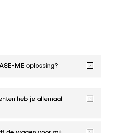
EASE-ME oplossing?
nten heb je allemaal
t de wagen voor mij