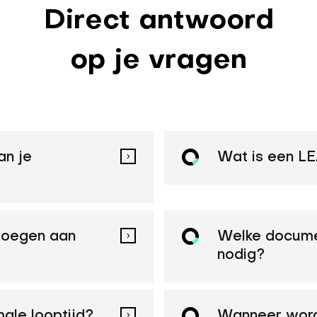
Direct antwoord
op je vragen
an je
Wat is een L
evoegen aan
Welke docume
nodig?
ale looptijd?
Wanneer word