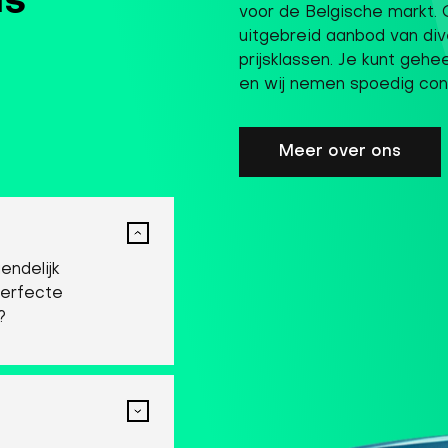
ls
voor de Belgische markt. 
uitgebreid aanbod van div
prijsklassen. Je kunt gehe
en wij nemen spoedig con
Meer over ons
endelijk
perfecte
?