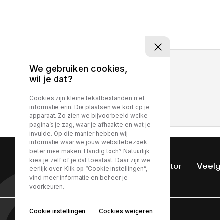
We gebruiken cookies,
wil je dat?
Cookies zijn kleine tekstbestanden met
informatie erin. Die plaatsen we kort op je
apparaat. Zo zien we bijvoorbeeld welke
pagina’s je zag, waar je afhaakte en wat je
invulde. Op die manier hebben wij
informatie waar we jouw websitebezoek
beter mee maken. Handig toch? Natuurlijk
kies je zelf of je dat toestaat. Daar zijn we
Home
Aanbod
Calculator
Veelg
eerlijk over. Klik op “Cookie instellingen”,
vind meer informatie en beheer je
voorkeuren.
Cookie instellingen
Cookies weigeren