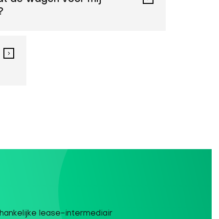
?
ankelijke lease-intermediair