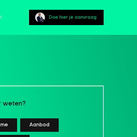
n
Doe hier je aanvraag
 weten?
ome
Aanbod