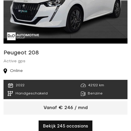
Peugeot 208
C
Active gps
S
Online
42.122 km
2022
Benzine
Handgeschakeld
Vanaf € 246 / mnd
Bekijk 245 occasions