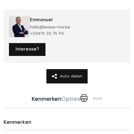
Emmanuel
hello@lease-me.be
+32475 25 75 95
Interesse?
Auto delen
Kenmerken
Opties
Print
Kenmerken