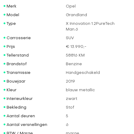
Merk
Opel
Model
Grandland
Type
X Innovation 1.2PureTech
Man.6
Carrosserie
SUV
Prijs
€ 13.990,-
Tellerstand
58816 KM
Brandstof
Benzine
Transmissie
Handgeschakeld
Bouwjaar
2019
Kleur
blauw metallic
Interieurkleur
zwart
Bekleding
Stof
Aantal deuren
5
Aantal versnellingen
6
BTW / Marge
marge