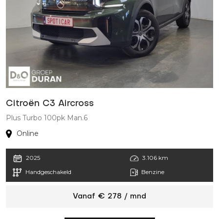
Citroën C3 Aircross
P
Plus Turbo 100pk Man.6
A
Online
2025
3.106 km
Handgeschakeld
Benzine
Vanaf € 278 / mnd