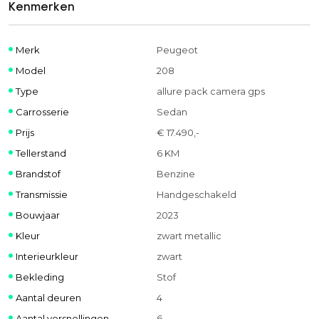
Kenmerken
Merk
Peugeot
Model
208
Type
allure pack camera gps
Carrosserie
Sedan
Prijs
€ 17.490,-
Tellerstand
6 KM
Brandstof
Benzine
Transmissie
Handgeschakeld
Bouwjaar
2023
Kleur
zwart metallic
Interieurkleur
zwart
Bekleding
Stof
Aantal deuren
4
Aantal versnellingen
6