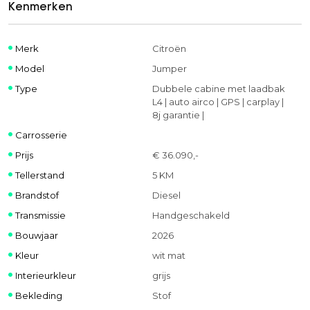
Kenmerken
Merk
Citroën
Model
Jumper
Type
Dubbele cabine met laadbak
L4 | auto airco | GPS | carplay |
8j garantie |
Carrosserie
Prijs
€ 36.090,-
Tellerstand
5 KM
Brandstof
Diesel
Transmissie
Handgeschakeld
Bouwjaar
2026
Kleur
wit mat
Interieurkleur
grijs
Bekleding
Stof