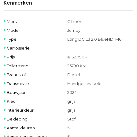
Kenmerken
Merk
Citroën
Model
Jumpy
Type
Long DC L3 2.0 BlueHDi M6
Carrosserie
Prijs
€ 32.790,-
Tellerstand
25790 KM
Brandstof
Diesel
Transmissie
Handgeschakeld
Bouwjaar
2024
Kleur
grijs
Interieurkleur
grijs
Bekleding
Stof
Aantal deuren
5
Aantal versnellingen
6