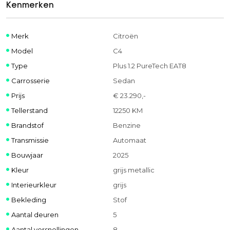
Kenmerken
Merk
Citroën
Model
C4
Type
Plus 1.2 PureTech EAT8
Carrosserie
Sedan
Prijs
€ 23.290,-
Tellerstand
12250 KM
Brandstof
Benzine
Transmissie
Automaat
Bouwjaar
2025
Kleur
grijs metallic
Interieurkleur
grijs
Bekleding
Stof
Aantal deuren
5
Aantal versnellingen
8