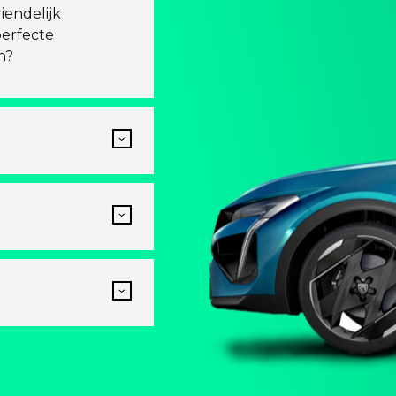
iendelijk
perfecte
n?