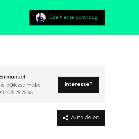
n
Doe hier je aanvraag
Emmanuel
hello@lease-me.be
Interesse?
+32475 25 75 95
Auto delen