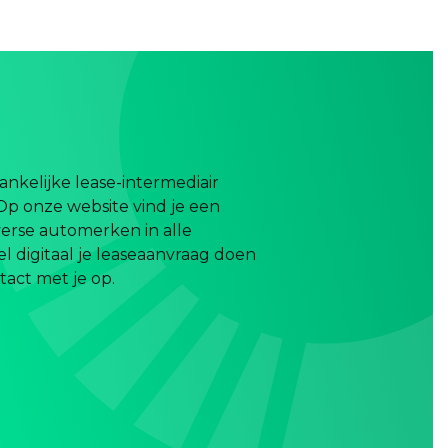
nkelijke lease-intermediair
Op onze website vind je een
erse automerken in alle
el digitaal je leaseaanvraag doen
act met je op.