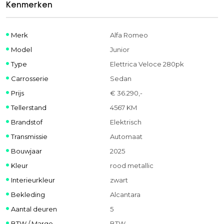
Kenmerken
Merk
Alfa Romeo
Model
Junior
Type
Elettrica Veloce 280pk
Carrosserie
Sedan
Prijs
€ 36.290,-
Tellerstand
4567 KM
Brandstof
Elektrisch
Transmissie
Automaat
Bouwjaar
2025
Kleur
rood metallic
Interieurkleur
zwart
Bekleding
Alcantara
Aantal deuren
5
BTW / Marge
BTW