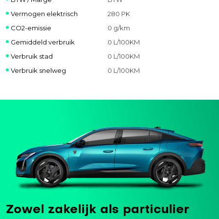
Vermogen elektrisch
280 PK
CO2-emissie
0 g/km
Gemiddeld verbruik
0 L/100KM
Verbruik stad
0 L/100KM
Verbruik snelweg
0 L/100KM
Zowel zakelijk als particulier