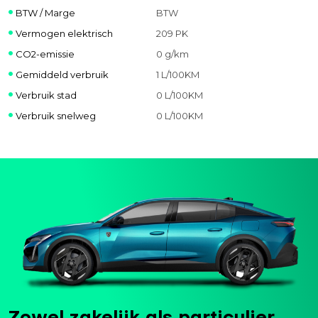
BTW / Marge
BTW
Vermogen elektrisch
209 PK
CO2-emissie
0 g/km
Gemiddeld verbruik
1 L/100KM
Verbruik stad
0 L/100KM
Verbruik snelweg
0 L/100KM