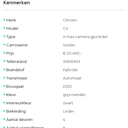
Kenmerken
Merk
Citroën
Model
C4
Type
X max camera gps leder
Carrosserie
Sedan
Prijs
€ 20.490,-
Tellerstand
35106 KM
Brandstof
Hybride
Transmissie
Automaat
Bouwjaar
2025
Kleur
grijs metallic
Interieurkleur
zwart
Bekleding
Leder
Aantal deuren
4
Aantal versnellingen
6