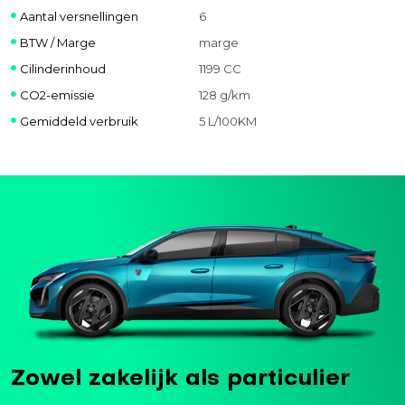
Aantal versnellingen
6
BTW / Marge
marge
Cilinderinhoud
1199 CC
CO2-emissie
128 g/km
Gemiddeld verbruik
5 L/100KM
Zowel zakelijk als particulier