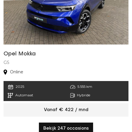
Opel Mokka
GS
Online
2025
5.555 km
Automaat
Hybride
Vanaf € 422 / mnd
Bekijk 247 occasions