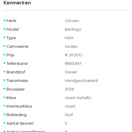
Kenmerken
Merk
Citroën
Model
Berlingo
Type
MAX
Carrosserie
Sedan
Prijs
€ 26.500,-
Tellerstand
8855 KM
Brandstof
Diesel
Transmissie
Handgeschakeld
Bouwjaar
2026
Kleur
zwart metallic
Interieurkleur
zwart
Bekleding
Stof
Aantal deuren
5
Aantal versnellingen
6