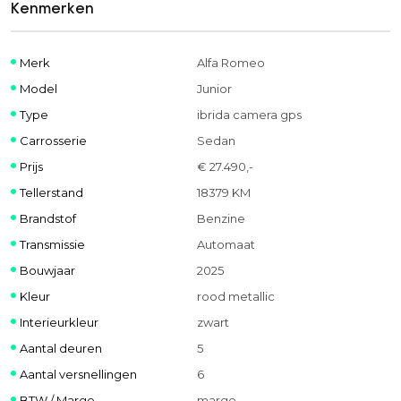
Kenmerken
Merk
Alfa Romeo
Model
Junior
Type
ibrida camera gps
Carrosserie
Sedan
Prijs
€ 27.490,-
Tellerstand
18379 KM
Brandstof
Benzine
Transmissie
Automaat
Bouwjaar
2025
Kleur
rood metallic
Interieurkleur
zwart
Aantal deuren
5
Aantal versnellingen
6
BTW / Marge
marge