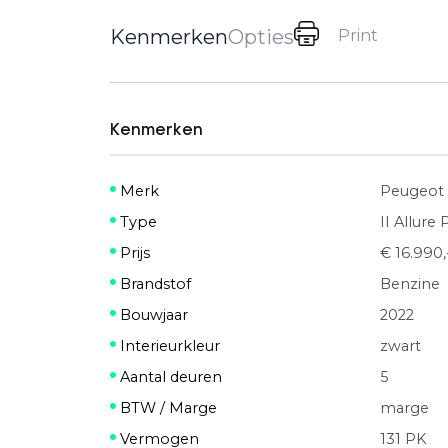
Kenmerken
Opties
Print
Kenmerken
Merk
Peugeot
Type
II Allure
Prijs
€ 16.990,
Brandstof
Benzine
Bouwjaar
2022
Interieurkleur
zwart
Aantal deuren
5
BTW / Marge
marge
Vermogen
131 PK