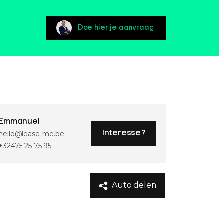
n
Doe hier je aanvraag
Emmanuel
hello@lease-me.be
Interesse?
+32475 25 75 95
Auto delen