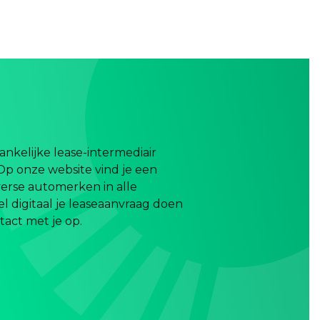
nkelijke lease-intermediair
Op onze website vind je een
erse automerken in alle
el digitaal je leaseaanvraag doen
act met je op.