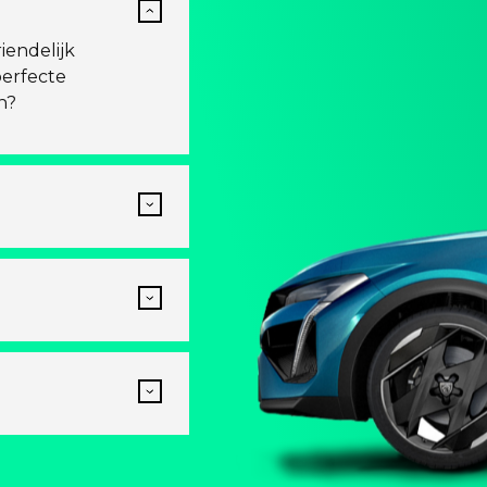
iendelijk
perfecte
n?