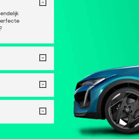
endelijk
perfecte
?