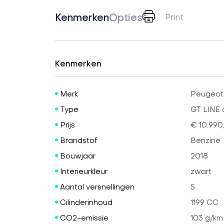
Kenmerken
Opties
Print
Kenmerken
Merk
Peugeot
Type
GT LINE
Prijs
€ 10.990
Brandstof
Benzine
Bouwjaar
2018
Interieurkleur
zwart
Aantal versnellingen
5
Cilinderinhoud
1199 CC
CO2-emissie
103 g/km