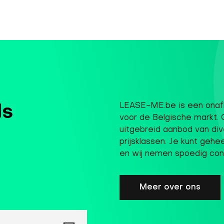
LEASE-ME.be is een onafh
ls
voor de Belgische markt. 
uitgebreid aanbod van div
prijsklassen. Je kunt gehe
en wij nemen spoedig con
Meer over ons