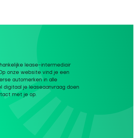
ankelijke lease-intermediair
Op onze website vind je een
erse automerken in alle
el digitaal je leaseaanvraag doen
tact met je op.