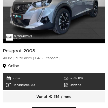
Peugeot 2008
P
Allure | auto airco | GPS | camera |
p
Online
2023
3.017 km
Handgeschakeld
Benzine
Vanaf € 316 / mnd