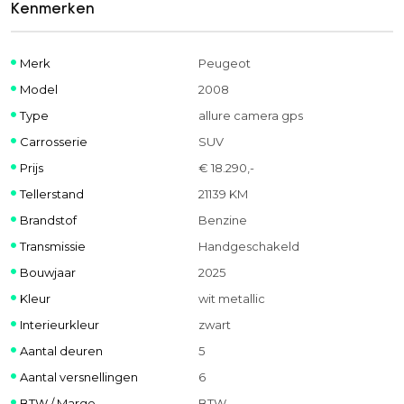
Kenmerken
Merk
Peugeot
Model
2008
Type
allure camera gps
Carrosserie
SUV
Prijs
€ 18.290,-
Tellerstand
21139 KM
Brandstof
Benzine
Transmissie
Handgeschakeld
Bouwjaar
2025
Kleur
wit metallic
Interieurkleur
zwart
Aantal deuren
5
Aantal versnellingen
6
BTW / Marge
BTW